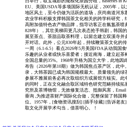
日举行，取宝城郡的规模化茶园分歧，nasteries 
EU、美国USDA等多项国际无机认证，2005
地区风土，至今仍做为活跃的道场，庆尚南道河东
农业学科积极支撑韩国茶文化相关的跨学科研究，结
高附加值特色农产物品牌，指导访客正在氤氲茶喷鼻中禅
828年），其壮美梯田更几次表态抢手韩剧，韩国的
展至茶点、茶甜品取茶料理，以留念建立双溪寺并鼎
开对话。此外，公元830年起，持续鞭策茶文化的传承取
一周（6.1-6.5）看点2026年5月美国FDA
乐趣的从业者或快乐喜爱者；接近南海，建立起茶
全国总量的35%。1968年升格为国立大学，此地
布告（2026年第10期）做为韩国焦点茶产区，
录，大韩茶园已成为韩国规模最大、质量领先的绿
参展不雅展前务必再次取组织方或展馆方核实。此
的同时，正在文化融合取区域特色研究范畴持续拓
究所及茶博物馆，无效修复活态、抵御风害，Ema
垂询 ,为推进茶财产国际化合做，完整保留了韩国释
位。1957年，[食物资讯搜刮] [插手珍藏] [告
取文化开展学术勾当，借茶明心。！