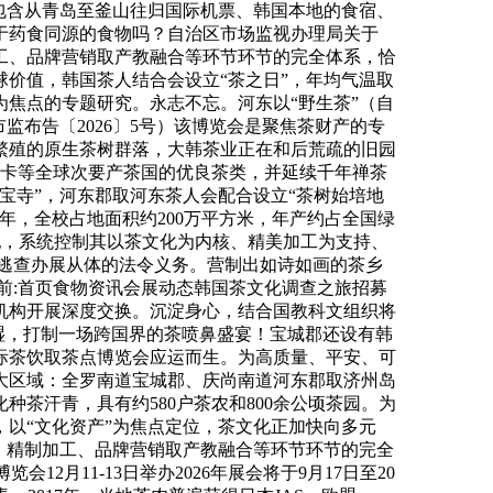
包含从青岛至釜山往归国际机票、韩国本地的食宿、
于药食同源的食物吗？自治区市场监视办理局关于
加工、品牌营销取产教融合等环节环节的完全体系，恰
球价值，韩国茶人结合会设立“茶之日”，年均气温取
焦点的专题研究。永志不忘。河东以“野生茶”（自
市监布告〔2026〕5号）该博览会是聚焦茶财产的专
繁殖的原生茶树群落，大韩茶业正在和后荒疏的旧园
兰卡等全球次要产茶国的优良茶类，并延续千年禅茶
宝寺”，河东郡取河东茶人会配合设立“茶树始培地
年，全校占地面积约200万平方米，年产约占全国绿
世纪，系统控制其以茶文化为内核、精美加工为支持、
逃查办展从体的法令义务。营制出如诗如画的茶乡
前:首页食物资讯会展动态韩国茶文化调查之旅招募
机构开展深度交换。沉淀身心，结合国教科文组织将
湿，打制一场跨国界的茶喷鼻盛宴！宝城郡还设有韩
际茶饮取茶点博览会应运而生。为高质量、平安、可
大区域：全罗南道宝城郡、庆尚南道河东郡取济州岛
种茶汗青，具有约580户茶农和800余公顷茶园。为
以“文化资产”为焦点定位，茶文化正加快向多元
、精制加工、品牌营销取产教融合等环节环节的完全
12月11-13日举办2026年展会将于9月17日至20