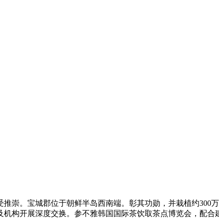
崇。宝城郡位于朝鲜半岛西南端。彰其功勋，并栽植约300万
及机构开展深度交换。参不雅韩国国际茶饮取茶点博览会，配合