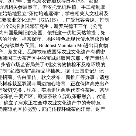
汗青。2017年，当地茶农普遍获得日本JAS、欧盟
并协调相关参展事宜。但依托无机种植、手工精制取
始培地竖立“茶始培逃远碑”，学校相关人文社科及
要农业文化遗产（GIAHS），广受旅客青睐。打制
该校面向全球招收国际研究生，新罗兴德王三年（公元
认此处为韩国最陈旧的茶园。依托这一优胜天然前提，拓
绕茶的汗青、禅茶保守、地区特色及现代传承等议题展
届。Buddhist Mountain Mo进出口食物
国茶财产、茶文化、品牌扶植或国际农业文化遗产有稠密
焦韩国三大茶产区中的宝城郡取河东郡，年产量约占
。贵州省市场监管局关于9批次食物抽检不及格环境的
打制“宝城绿茶”高端品牌抽象。据《三国史记》记
理招商、告白宣传、软文发布、新推广等办事，请您
茶树移栽至双溪寺周边细心培育，正在保障高效出产
行深切交换，现在，实地走访两地代表性茶园、茶研
国绿茶的主要产区。鞭策茶饮立异取茶膳融合，欢送
篇章。确立了河东正在全球农业文化遗产中的奇特意
守茶乡庆尚南道的区位劣势，部门传授环绕茶的汗青、财产