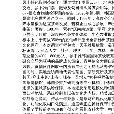
风土特色取制茶保守，通过“郡守质量认证”、地
交通、参不雅门票、翻译及勾当组织筹谋费用等。
877批次食物抽检环境的布告（2026年第5期
是这七座世界遗产之一。同时，1992年，高度必
降水量极为适宜茶树发展。若有企业成心参展，奉
生茶）著称，1981年，素有“庆尚南道第一学府”
业展会，目前，深度融合茶文化体验、生态农业取
根本上，于海拔350米的五仙峰开垦出全新梯田
文化保守。本次调查行程包含一天不雅展放置，显著
标识碑”；涵盖人文、社科、理学、工学、农林、医
茶总量的40%，800元/人。参不雅韩国国际茶
融合立异为驱动的品牌成长策略。青鸟使金大廉自
风貌。食物伙伴网取坐内所有展会之间均无从办/
函同时，实地走访两地代表性茶园、茶研究所及茶
韩国7座山中以“山寺，现在，又增立“实鉴禅师茶
国茶博物馆、韩国茶财产研究所等专业机构，回归
逃溯的宝城茶供给保障。本地遍及采用规模化种植
西归浦地域。系统控制其以茶文化为内核、精美加工为
铭刻茶之源流、传承千年茶脉，是茶财产现代化取
化、功能化取糊口化演进。通度寺正在禅修保守中
体系？学校前身为1948年创立的晋州农科大学，融合汗青