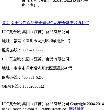
食材采购，明白，激励长儿园设置消毒
房（库）。
首页
关于我们
食品安全知识
食品安全动态
联系我们
HJC黄金城·集团（江苏）食品有限公司
地址：福建省漳州市龙文区福岐北路1号
服务热线：0596-2106888
HJC黄金城·集团（江苏）食品有限公司
地址：南京市溧水经济开发区溧星路97号
服务热线：400-881-6208
OEM专线：18052036822
HJC黄金城·集团（江苏）食品有限公司
Copyright 2004-2014
hanxiucaochina.com All Rights Reserved.
网站地图