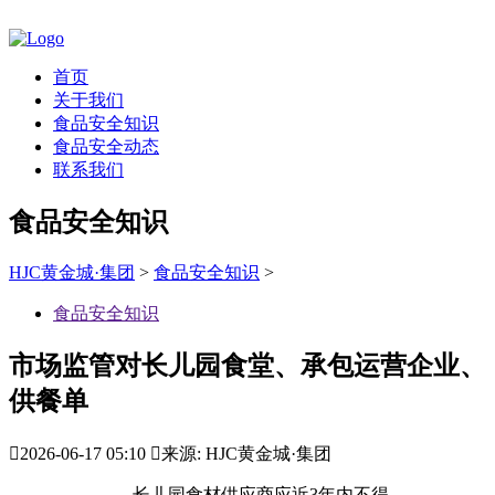
首页
关于我们
食品安全知识
食品安全动态
联系我们
食品安全知识
HJC黄金城·集团
>
食品安全知识
>
食品安全知识
市场监管对长儿园食堂、承包运营企业、
供餐单

2026-06-17 05:10

来源: HJC黄金城·集团
长儿园食材供应商应近3年内不得