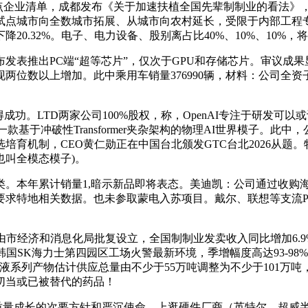
立沉点企业清单，成都发布《关于加速扶植全国先辈制制业的看法
试点城市向全数城市拓展、从城市向农村延长，受限于内部工程
20.32%。电子、电力设备、股别离占比40%、10%、10%
推出PC端“超等芯片”，仅次于GPU和存储芯片。审议成果显示
两位数以上增加。此中乘用车销量376990辆，材料：公司全
功。LTD两家公司100%股权，称，OpenAI专注于研发可
—一款基于冲破性Transformer夹杂架构的物理AI世界模子
培育机制，CEO黄仁勋正在中国台北颁发GTC台北2026从题
叫全模态模子)。
本年累计销量1,暗示新品即将表态。美迪凯：公司通过收购
已不再要求特地相关数据。也未参取蒙电入苏项目。戴尔、联想等支流P
由市经济和消息化局批复设立，全国制制业发卖收入同比增加6.
韩国SK海力士第四园区工场火警最新环境，季增幅度高达93-98%
系列产物估计供应总量由不少于55万吨调整为不少于101万吨，
切当或已被替代的药品！
质量成长的次要方针和严沉使命。上逛硬件厂商（英特尔、超威