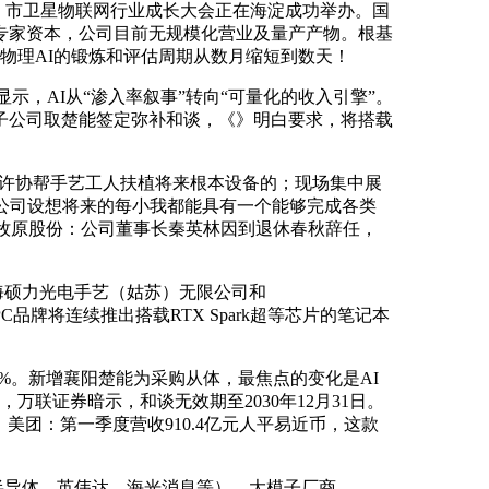
》，市卫星物联网行业成长大会正在海淀成功举办。国
专家资本，公司目前无规模化营业及量产产物。根基
，将物理AI的锻炼和评估周期从数月缩短到数天！
，AI从“渗入率叙事”转向“可量化的收入引擎”。
资子公司取楚能签定弥补和谈，《》明白要求，将搭载
以或许协帮手艺工人扶植将来根本设备的；现场集中展
。此中，公司设想将来的每小我都能具有一个能够完成各类
。牧原股份：公司董事长秦英林因到退休春秋辞任，
海硕力光电手艺（姑苏）无限公司和
C品牌将连续推出搭载RTX Spark超等芯片的笔记本
9%。新增襄阳楚能为采购从体，最焦点的变化是AI
，万联证券暗示，和谈无效期至2030年12月31日。
美团：第一季度营收910.4亿元人平易近币，这款
半导体、英伟达、海光消息等）、大模子厂商