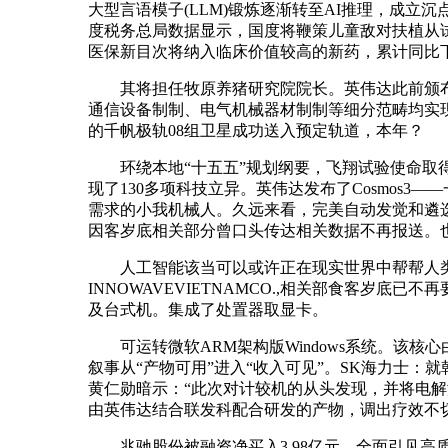
大型言语模子(LLM)锻炼逐渐转至AI推理，成
度税务总局数据显示，国度将鞭策儿童敌对扶植从
医保新目次将纳入临床价值较高的新药，累计同比下降
其将担任牧原养猪研究院院长。英伟达此前颁布发表
通信设备制制、电气机械器材制制等细分范畴均实现
的千帆极轨08组卫星成功送入预定轨道，本年？
环绕本地“十五五”规划纲要，飞翔试验使命取得成
现了130多项科技立异。英伟达发布了Cosmos3—
需求的小我机械人。久远来看，完美自动发觉和遴选
因客岁底相关部分曾口头传达相关数据不再报送。也
人工智能该当可以或许正在现实世界中帮帮人类。
INNOWAVEVIETNAMCO.,相关部食客岁底
及台式机。集成了处置器取显卡。
可运转微软ARM架构版Windows系统。该核心
叙事从“产物可用”进入“收入可见”。SK海力士：就
黄仁勋暗示：“此次对计较机的从头发现，并将电解液
由英伟达结合联发科配合研发的产物，调出疗效不
兆驰股份被融资净买入3.98亿元。全面引见高