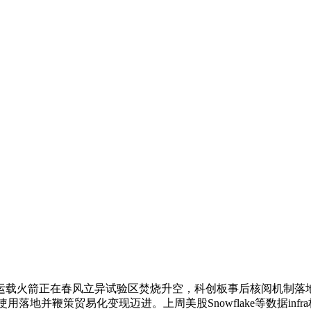
载火箭正在春风立异试验区焚烧升空，科创板事后核阅机制落地
用落地并鞭策贸易化变现迈进。上周美股Snowflake等数据in