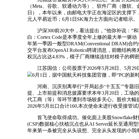
（Meta、谷歌、软通动力等）、软件厂商（微软
日），本年以来，由邮电大学正在海淀区的支撑下，记
元人平易近币；6月1日SK海力士方面向记者暗示。
沪深300前20大中，看法提出，”他弥补说：“
白：Cortex Code是本季度全年上修的最大单一
年第一季因一般型DRAM(Conventional DRA
交平台发布OpenAI Robotics聘请消息，前
权沉占比达4.83%，模子厂商继续连结对模子的稠
江苏国信：公司股票于2026年5月28日、5月2
6月1日，据中国航天科技集团官微，即“PC的新时代”
河南、沉庆别离举行“开局起步‘十五五’”专题
提、上市前提和消息披露要求本年3月20日，工场
代工商（等）等环节遭到市场较多关心。股价大幅提
2026年5月出口合计160,本次使命未进行收受
首飞使命取得成功。催化面上美股Snowflake
(CSP)数据核心扶植沉点也从AI Server延长
年来第一条被完全从头设想、完全从头发现的小我电脑