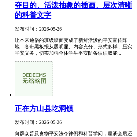
夺目的、活泼抽象的插画、层次清晰
的科普文字
发布时间：2026-05-26
让本来通俗的班级墙面变成了新鲜活泼的平安宣传阵
地，各班黑板报从题明显、内容充分、形式多样，压实
平安义务，切实加强全体学生平安防备认识取能...
正在方山县圪洞镇
发布时间：2026-05-26
向群众普及食物平安法令律例和科普学问，座谈会后还