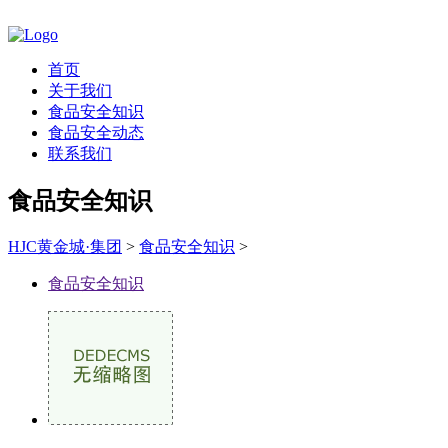
首页
关于我们
食品安全知识
食品安全动态
联系我们
食品安全知识
HJC黄金城·集团
>
食品安全知识
>
食品安全知识