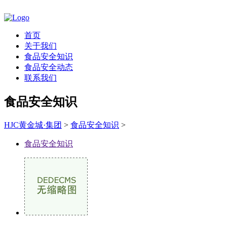
首页
关于我们
食品安全知识
食品安全动态
联系我们
食品安全知识
HJC黄金城·集团
>
食品安全知识
>
食品安全知识