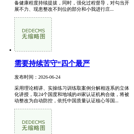
备健康程度持续提拔，同时，强化过程督导，对勾当开
展不力、现患整改不到位的部分和小我进行庄...
需要持续苦守“四个最严
发布时间：2026-06-24
采用理论精讲、实操练习训练取案例分解相连系的立体
化讲授，取24个国度和地域的49家认证机构合做，将被
动整改为自动防控，依托中国质量认证核心等国...