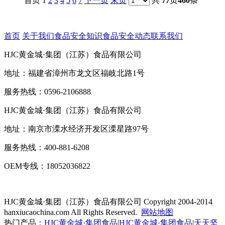
首页 1
2
3
4
5
6
7
下一页
末页
共
77
页
460
条
首页
关于我们
食品安全知识
食品安全动态
联系我们
HJC黄金城·集团（江苏）食品有限公司
地址：福建省漳州市龙文区福岐北路1号
服务热线：0596-2106888
HJC黄金城·集团（江苏）食品有限公司
地址：南京市溧水经济开发区溧星路97号
服务热线：400-881-6208
OEM专线：18052036822
HJC黄金城·集团（江苏）食品有限公司
Copyright 2004-2014
hanxiucaochina.com All Rights Reserved.
网站地图
热门产品：
HJC黄金城·集团食品
|
HJC黄金城·集团食品
|
天天坚