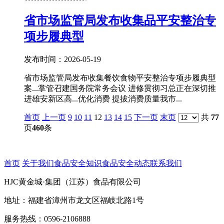
省市场监管局发布收集品平安整治专
项步履典型
发布时间：2026-05-19
省市场监管局发布收集餐饮食物平安整治专项步履典型
案...掌管召建国务院常务会议 进修贯彻习总正在深切推
进雄安新区高...优化消费 提拔消费质量我市...
首页
上一页
9
10
11
12
13
14
15
下一页
末页
共
77
页
460
条
首页
关于我们
食品安全知识
食品安全动态
联系我们
HJC黄金城·集团（江苏）食品有限公司
地址：福建省漳州市龙文区福岐北路1号
服务热线：0596-2106888